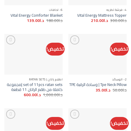
4- فرشة تطريه
6- لحافات
Vital Energy Comforter Blanket
Vital Energy Mattress Topper
السعر
السعر
السعر
السعر
د.ا
300.00
د.ا
210.00
د.ا
180.00
د.ا
139.00
الأصلي
الحالي
الأصلي
الحالي
هو:
هو:
هو:
هو:
د.ا300.00.
د.ا210.00.
د.ا180.00.
د.ا139.00.
تخفيض!
تخفيض!
Add to
Add to
wishlist
wishlist
2- الوسائد
اطقم راتان | RATAN SETS
set of 11pcs ratan sets |مجموعة
Tpe Neck Pillow | وسادة الرقبة TPE
كاملة من طقم الراتان 11 قطعة
السعر
السعر
د.ا
50.00
د.ا
35.00
الأصلي
الحالي
السعر
السعر
د.ا
1,000.00
د.ا
600.00
هو:
هو:
الأصلي
الحالي
د.ا50.00.
د.ا35.00.
هو:
هو:
د.ا1,000.00.
د.ا600.00.
تخفيض!
تخفيض!