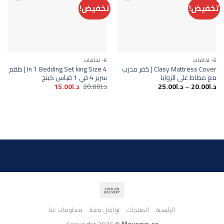
تخفيض!
تخفيض!
Add to
Add to
wishlist
wishlist
6- لحافات
6- لحافات
Clasy Mattress Cover | كفر مدرب
4 In 1 Bedding Set king Size | طقم
مع مطاط على الزوايا
سرير 4 في 1 قياس كينج
السعر
السعر
د.ا
20.00
–
د.ا
25.00
د.ا
20.00
د.ا
15.00
الأصلي
الحالي
هو:
هو:
د.ا20.00.
د.ا15.00.
الرئيسية
المنتجات
تواصل معنا
معلومات عنا