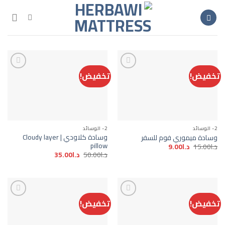
خطي
لمحتوى
تخفيض!
تخفيض!
Add to
Add to
wishlist
wishlist
2- الوسائد
2- الوسائد
وسادة كلاودي | Cloudy layer
وسادة ميموري فوم للسفر
pillow
السعر
السعر
د.ا
15.00
د.ا
9.00
الأصلي
الحالي
السعر
السعر
د.ا
50.00
د.ا
35.00
هو:
هو:
الأصلي
الحالي
د.ا15.00.
د.ا9.00.
هو:
هو:
د.ا50.00.
د.ا35.00.
تخفيض!
تخفيض!
Add to
Add to