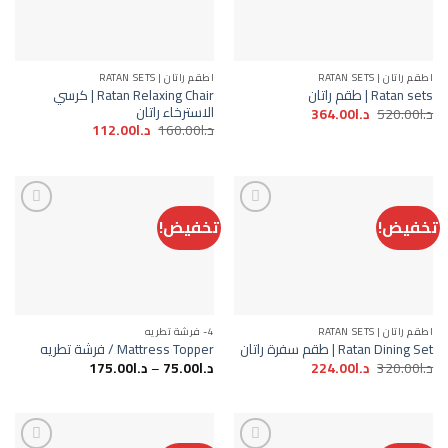
Add to
Add to
wishlist
wishlist
اطقم راتان | RATAN SETS
اطقم راتان | RATAN SETS
Ratan Relaxing Chair | كرسي
Ratan sets | طقم راتان
الاسترخاء راتان
السعر
السعر
د.ا
520.00
د.ا
364.00
الأصلي
الحالي
السعر
السعر
د.ا
160.00
د.ا
112.00
هو:
هو:
الأصلي
الحالي
د.ا520.00.
د.ا364.00.
هو:
هو:
د.ا160.00.
د.ا112.00.
تخفيض!
تخفيض!
Add to
Add to
wishlist
wishlist
اطقم راتان | RATAN SETS
4- فرشة تطريه
Ratan Dining Set | طقم سفرة راتان
Mattress Topper / فرشة تطريه
السعر
السعر
د.ا
320.00
د.ا
224.00
د.ا
75.00
–
د.ا
175.00
الأصلي
الحالي
هو:
هو:
د.ا320.00.
د.ا224.00.