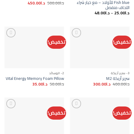
Fish blue للأولاد – مع خيار شراء
السعر
السعر
د.ا
500.00
د.ا
450.00
الأصلي
الحالي
اللحاف منفصل
هو:
هو:
د.ا
25.00
–
د.ا
48.00
د.ا500.00.
د.ا450.00.
تخفيض!
تخفيض!
Add to
Add to
wishlist
wishlist
3- سرير أريكة
2- الوسائد
سرير أريكة M2
Vital Energy Memory Foam Pillow
السعر
السعر
السعر
السعر
د.ا
400.00
د.ا
300.00
د.ا
50.00
د.ا
35.00
الأصلي
الحالي
الأصلي
الحالي
هو:
هو:
هو:
هو:
د.ا400.00.
د.ا300.00.
د.ا50.00.
د.ا35.00.
تخفيض!
تخفيض!
Add to
Add to
wishlist
wishlist