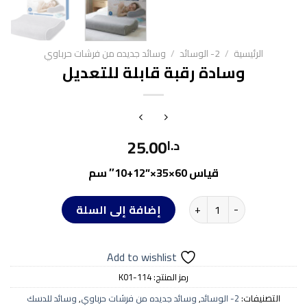
الرئيسية
/
2- الوسائد
/
وسائد جديده من فرشات حرباوي
وسادة رقبة قابلة للتعديل
25.00
د.ا
قياس 60×35×”12+10″ سم
كمية وسادة رقبة قابلة للتعديل
إضافة إلى السلة
Add to wishlist
رمز المنتج:
K01-114
التصنيفات:
2- الوسائد
,
وسائد جديده من فرشات حرباوي
,
وسائد للدسك