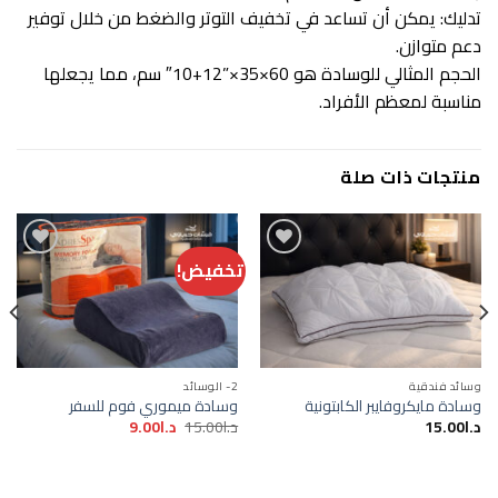
تدليك: يمكن أن تساعد في تخفيف التوتر والضغط من خلال توفير
دعم متوازن.
الحجم المثالي للوسادة هو 60×35×”12+10″ سم، مما يجعلها
مناسبة لمعظم الأفراد.
منتجات ذات صلة
تخفيض!
Add to
Add to
wishlist
wishlist
وسائد فندقية
2- الوسائد
وسادة مايكروفايبر الكابتونية
وسادة ميموري فوم للسفر
السعر
السعر
د.ا
15.00
د.ا
15.00
د.ا
9.00
الأصلي
الحالي
هو:
هو:
د.ا15.00.
د.ا9.00.