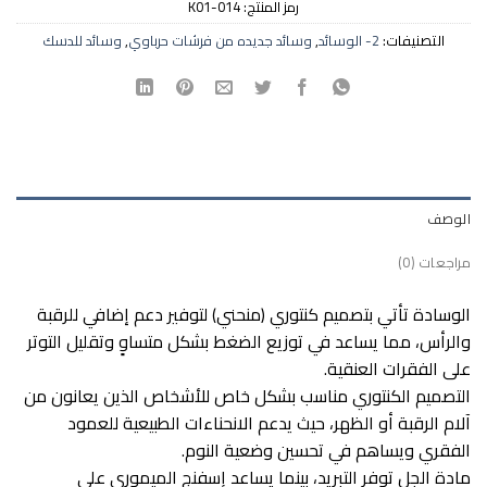
رمز المنتج:
K01-014
التصنيفات:
2- الوسائد
,
وسائد جديده من فرشات حرباوي
,
وسائد للدسك
الوصف
مراجعات (0)
الوسادة تأتي بتصميم كنتوري (منحني) لتوفير دعم إضافي للرقبة
والرأس، مما يساعد في توزيع الضغط بشكل متساوٍ وتقليل التوتر
على الفقرات العنقية.
التصميم الكنتوري مناسب بشكل خاص للأشخاص الذين يعانون من
آلام الرقبة أو الظهر، حيث يدعم الانحناءات الطبيعية للعمود
الفقري ويساهم في تحسين وضعية النوم.
مادة الجل توفر التبريد، بينما يساعد إسفنج الميموري على