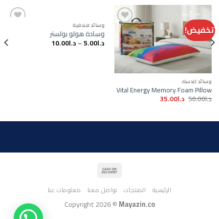
وسائد فندقية
تخفيض!
وسادة هولو بولستر
د.ا
5.00
–
د.ا
10.00
Add to
Add to
wishlist
wishlist
وسائد للدسك
Vital Energy Memory Foam Pillow
السعر
السعر
د.ا
50.00
د.ا
35.00
الأصلي
الحالي
هو:
هو:
د.ا50.00.
د.ا35.00.
الرئيسية
المنتجات
تواصل معنا
معلومات عنا
Copyright 2026 ©
Mayazin.co