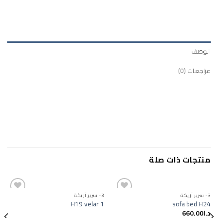
الوصف
مراجعات (0)
منتجات ذات صلة
3- سرير أريكة
3- سرير أريكة
H19 velar 1
sofa bed H24
د.ا
660.00
Add to
Add to