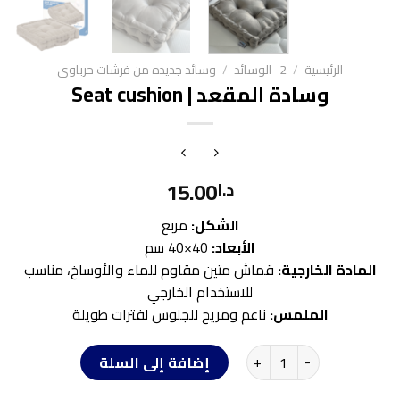
الرئيسية
/
2- الوسائد
/
وسائد جديده من فرشات حرباوي
وسادة المقعد | Seat cushion
15.00
د.ا
الشكل:
مربع
الأبعاد:
40×40 سم
المادة الخارجية:
قماش متين مقاوم للماء والأوساخ، مناسب
للاستخدام الخارجي
الملمس:
ناعم ومريح للجلوس لفترات طويلة
كمية وسادة المقعد | Seat cushion
إضافة إلى السلة