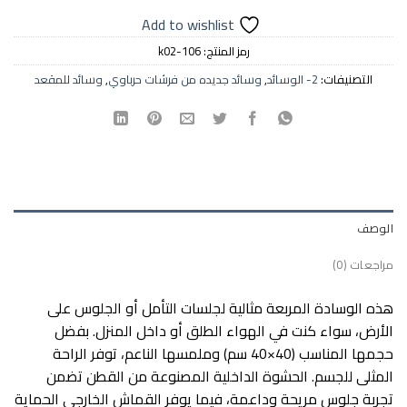
Add to wishlist
رمز المنتج:
k02-106
التصنيفات:
2- الوسائد
,
وسائد جديده من فرشات حرباوي
,
وسائد للمقعد
الوصف
مراجعات (0)
هذه الوسادة المربعة مثالية لجلسات التأمل أو الجلوس على
الأرض، سواء كنت في الهواء الطلق أو داخل المنزل. بفضل
حجمها المناسب (40×40 سم) وملمسها الناعم، توفر الراحة
المثلى للجسم. الحشوة الداخلية المصنوعة من القطن تضمن
تجربة جلوس مريحة وداعمة، فيما يوفر القماش الخارجي الحماية