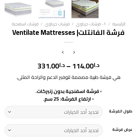
الرئيسية
/
1- فرشات حرباوي
/
فرشات حرباوي
/
فرشات اسفنجية
فرشة الفانتلت| Ventilate Mattresses
331.00
–
114.00
د.ا
د.ا
هي فرشة طبية مصممة لتوفير الدعم والراحة المثلى.
▫️ فرشة اسفنجية بدون زنبركات.
▫️ ارتفاع الفرشة: 25 سم.
طول الفرشة
عرض فرشة