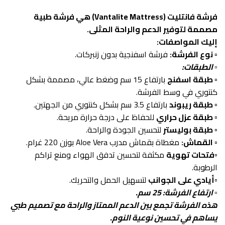
فرشة فانتليت (Vantalite Mattress) هي فرشة طبية
مصممة لتوفير الدعم والراحة المثلى.
إليك المواصفات:
▫️ نوع الفرشة:
فرشة اسفنجية بدون زنبركات.
▫️ الطبقات:
▫️ طبقة اسفنج
بارتفاع 15 سم وضغط عالي، مصممة بشكل
كنتوري في وسط الفرشة.
▫️ طبقة ريبوند
بارتفاع 3.5 سم بشكل كنتوري من الجهتين.
▫️ طبقة عزل حراري
للحفاظ على درجة حرارة مريحة.
▫️ طبقة بوليستر
لتحسين الجودة والراحة.
▫️ القماش:
مغطاة بقماش مدرب Aloe Vera بوزن 220 غرام.
▫️فتحات تهوية
مكثفة لتحسين تدفق الهواء ومنع تراكم
الرطوبة.
▫️أيادي على الجوانب
لتسهيل الحمل والتحريك.
▫️ ارتفاع الفرشة: 25 سم.
هذه الفرشة تجمع بين الدعم الممتاز والراحة مع تصميم طبي
يساهم في تحسين نوعية النوم.