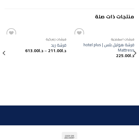
منتجات ذات صلة
فرشات اسفنجية
فرشات زنبركية
فرشة هوتيل بلس | hotel plus
فرشة ريد
Mattress
د.ا
211.00
–
د.ا
613.00
Add to
Add to
د.ا
225.00
wishlist
wishlist