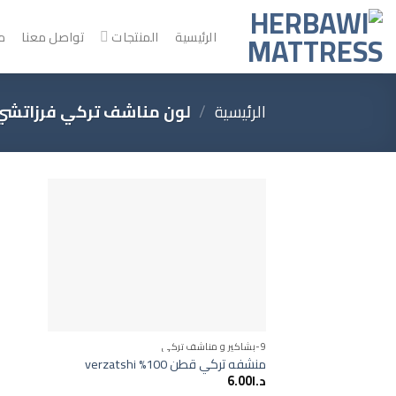
خطي
لمحتوى
الرئيسية
المنتجات
تواصل معنا
م
الرئيسية
/
لون مناشف تركي فرزاتشي 
Add to
wishlist
9-بشاكير و مناشف تركي
منشفه تركي قطن 100% verzatshi
د.ا
6.00