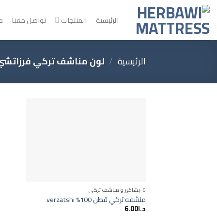
خطي
لمحتوى
الرئيسية
المنتجات
تواصل معنا
م
الرئيسية
/
لون مناشف تركي فرزاتشي 
Add to
wishlist
9-بشاكير و مناشف تركي
منشفه تركي قطن 100% verzatshi
د.ا
6.00