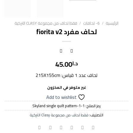
الرئيسية
/
6- لحافات
/
فقط لحاف من مجموعة CLASY التركية
لحاف مفرد fiorita v2
45.00
د.ا
لحاف عدد 1 قياس: 215X155cm
غير متوفر في المخزون
Add to wishlist
رمز المنتج:
Skyland single quilt pattern-1-1
التصنيف:
فقط لحاف من مجموعة Clasy التركية