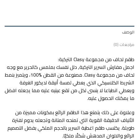
الوصف
مراجعات (0)
طقم لحاف من مجموعة Clasy التركية:
اجمل مفارش السرير التركية, دلل نفسك بملمس كالحرير مع وجه
لحاف من مجموعة Clasy. مصنوعة من القطن %100، ويتميز بنمط
الشريط الكلاسيكي الذي يعطي لمسة أنيقة لديكور الغرفة
ويعطي انطباعا لا ينسى لكل من تقع عينيه عليه مما يجعله افضل
ما يمكنك الحصول عليه.
وعلاوة على ذلك يتمتع هذا الطقم الرائع بمكونات مميزة من
الألياف الدقيقة القوية التي تمنحه المتانة وتجعله يدوم لفترة
طويلة. يكتسب طقم اغطية السرير بالحجم الملكي بفضل التصميم
الرائع والالوان المدهش شكلًا ملكيًا.