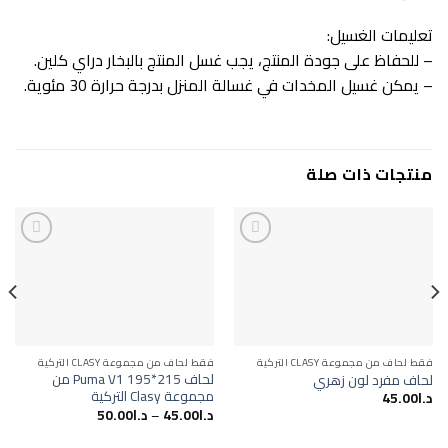
تعليمات الغسيل:
– للحفاظ على جودة المنتج، يجب غسل المنتج بالبخار دراي كلين.
– يمكن غسيل المخدات في غسالة المنزل بدرجة حرارة 30 مئوية.
منتجات ذات صلة
Add to
Add to
wishlist
wishlist
فقط لحاف من مجموعة CLASY التركية
فقط لحاف من مجموعة CLASY التركية
لحاف Puma V1 195*215 من
لحاف مفرد لون زهري
مجموعة Clasy التركية
د.ا
45.00
د.ا
45.00
–
د.ا
50.00